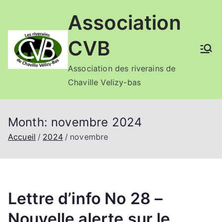
Aller
Association
au
contenu
CVB
Association des riverains de
Chaville Velizy-bas
Month:
novembre 2024
Accueil
2024
novembre
Lettre d’info No 28 –
Nouvelle alerte sur le