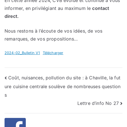
En cette année 2024, CVB évolue et continue à vous
informer, en privilégiant au maximum le
contact
direct.
Nous restons à l’écoute de vos idées, de vos
remarques, de vos propositions…
2024-02_Bulletin V1
Télécharger
Navigation
Coût, nuisances, pollution du site : à Chaville, la fut
ure cuisine centrale soulève de nombreuses question
de
s
l’article
Lettre d’info No 27