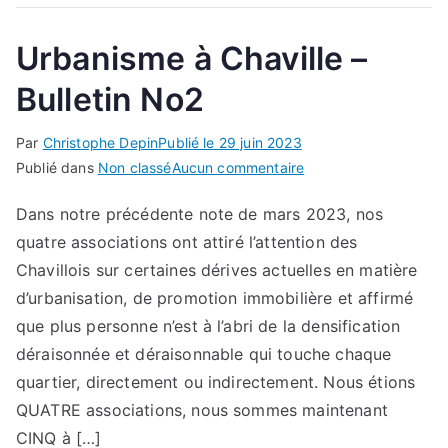
Urbanisme à Chaville –
Bulletin No2
Par
Christophe Depin
Publié le
29 juin 2023
sur
Publié dans
Non classé
Aucun commentaire
Urbanisme
Dans notre précédente note de mars 2023, nos
à
quatre associations ont attiré l’attention des
Chaville
–
Chavillois sur certaines dérives actuelles en matière
Bulletin
d’urbanisation, de promotion immobilière et affirmé
No2
que plus personne n’est à l’abri de la densification
déraisonnée et déraisonnable qui touche chaque
quartier, directement ou indirectement. Nous étions
QUATRE associations, nous sommes maintenant
CINQ à […]