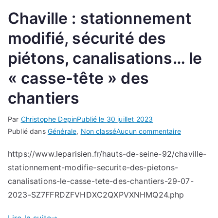
riverains
Chaville : stationnement
de
modifié, sécurité des
Chaville
Vélizy
piétons, canalisations… le
Bas
(CVB)
« casse-tête » des
:
chantiers
sécurité,
circulation,
Par
Christophe Depin
Publié le
30 juillet 2023
dégradation,
sur
Publié dans
Générale
,
Non classé
Aucun commentaire
limitation
Chaville
tonnage,
https://www.leparisien.fr/hauts-de-seine-92/chaville-
:
travaux,
stationnement-modifie-securite-des-pietons-
stationnem
respect
modifié,
des
canalisations-le-casse-tete-des-chantiers-29-07-
sécurité
règles
2023-SZ7FFRDZFVHDXC2QXPVXNHMQ24.php
des
de
piétons,
circulation,