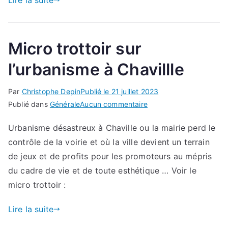
Lire la suite
canalisati
travaux
le
…
« casse-
Micro trottoir sur
tête »
des
l’urbanisme à Chavillle
chantiers
Par
Christophe Depin
Publié le
21 juillet 2023
sur
Publié dans
Générale
Aucun commentaire
Micro
Urbanisme désastreux à Chaville ou la mairie perd le
trottoir
contrôle de la voirie et où la ville devient un terrain
sur
l’urbanisme
de jeux et de profits pour les promoteurs au mépris
à
du cadre de vie et de toute esthétique … Voir le
Chavillle
micro trottoir :
Lire la suite