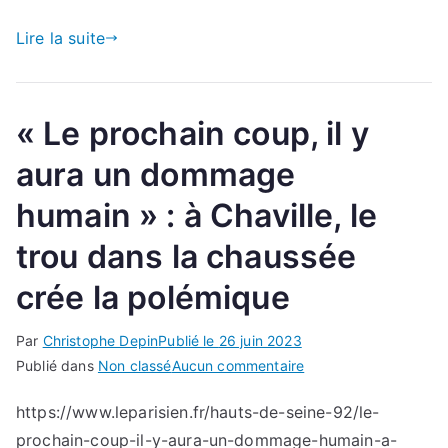
Lire la suite
« Le prochain coup, il y
aura un dommage
humain » : à Chaville, le
trou dans la chaussée
crée la polémique
Par
Christophe Depin
Publié le
26 juin 2023
sur
Publié dans
Non classé
Aucun commentaire
« Le
https://www.leparisien.fr/hauts-de-seine-92/le-
prochain
prochain-coup-il-y-aura-un-dommage-humain-a-
coup,