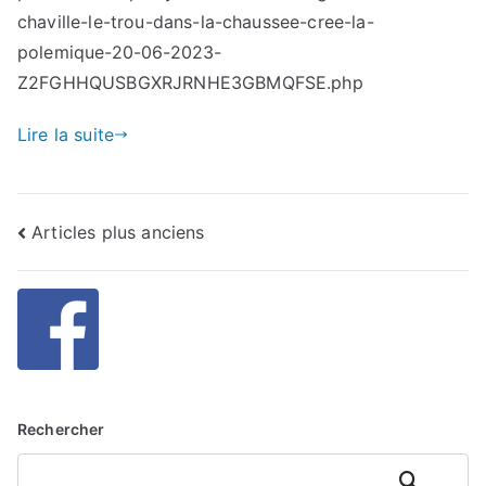
il
chaville-le-trou-dans-la-chaussee-cree-la-
y
polemique-20-06-2023-
aura
Z2FGHHQUSBGXRJRNHE3GBMQFSE.php
un
dommage
Lire la suite
humain » :
à
Chaville,
Navigation
Articles plus anciens
le
trou
des
dans
articles
la
chaussée
crée
la
polémique
Rechercher
Rechercher