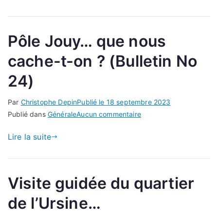
Pôle Jouy… que nous
cache-t-on ? (Bulletin No
24)
Par
Christophe Depin
Publié le
18 septembre 2023
sur
Publié dans
Générale
Aucun commentaire
Pôle
Lire la suite
Jouy…
que
nous
cache-
Visite guidée du quartier
t-
de l’Ursine…
on ?
(Bulletin