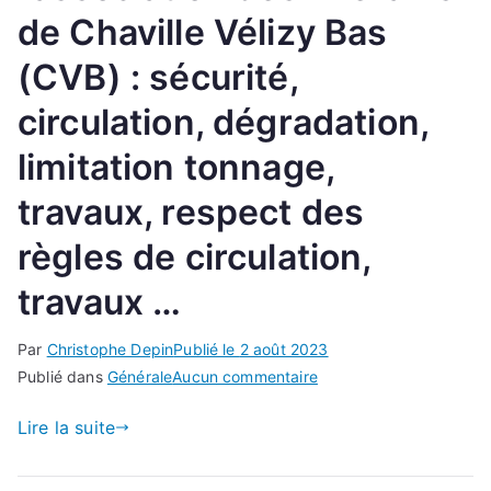
de Chaville Vélizy Bas
(CVB) : sécurité,
circulation, dégradation,
limitation tonnage,
travaux, respect des
règles de circulation,
travaux …
Par
Christophe Depin
Publié le
2 août 2023
sur
Publié dans
Générale
Aucun commentaire
Communiqué
Lire la suite
de
l’association
des