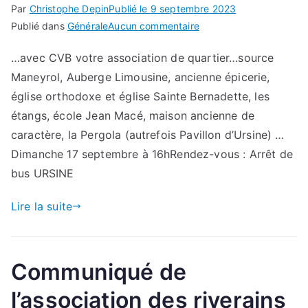
No
Par
Christophe Depin
Publié le
9 septembre 2023
24)
sur
Publié dans
Générale
Aucun commentaire
Visite
…avec CVB votre association de quartier…source
guidée
Maneyrol, Auberge Limousine, ancienne épicerie,
du
quartier
église orthodoxe et église Sainte Bernadette, les
de
étangs, école Jean Macé, maison ancienne de
l’Ursine…
caractère, la Pergola (autrefois Pavillon d’Ursine) …
Dimanche 17 septembre à 16hRendez-vous : Arrêt de
bus URSINE
Lire la suite
Communiqué de
l’association des riverains