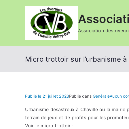
Aller
au
Associat
contenu
Association des rivera
Micro trottoir sur l’urbanisme à 
Publié le
21 juillet 2023
Publié dans
Générale
Aucun co
Urbanisme désastreux à Chaville ou la mairie pe
terrain de jeux et de profits pour les promote
Voir le micro trottoir :