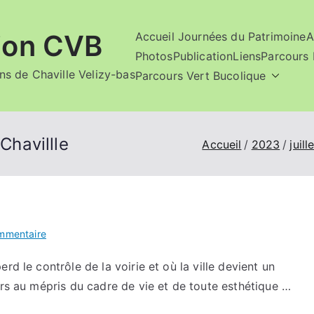
ion CVB
Accueil Journées du Patrimoine
A
Photos
Publication
Liens
Parcours 
ins de Chaville Velizy-bas
Parcours Vert Bucolique
Chavillle
Accueil
2023
juill
sur
mmentaire
Micro
rd le contrôle de la voirie et où la ville devient un
trottoir
urs au mépris du cadre de vie et de toute esthétique …
sur
l’urbanisme