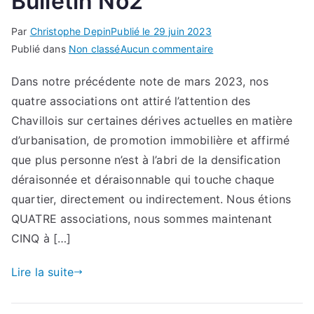
Bulletin No2
chantiers
Par
Christophe Depin
Publié le
29 juin 2023
sur
Publié dans
Non classé
Aucun commentaire
Urbanisme
Dans notre précédente note de mars 2023, nos
à
quatre associations ont attiré l’attention des
Chaville
–
Chavillois sur certaines dérives actuelles en matière
Bulletin
d’urbanisation, de promotion immobilière et affirmé
No2
que plus personne n’est à l’abri de la densification
déraisonnée et déraisonnable qui touche chaque
quartier, directement ou indirectement. Nous étions
QUATRE associations, nous sommes maintenant
CINQ à […]
Lire la suite