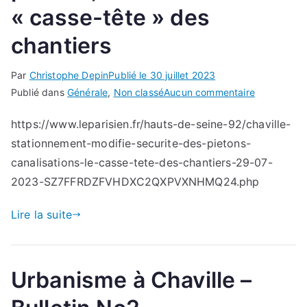
« casse-tête » des
chantiers
Par
Christophe Depin
Publié le
30 juillet 2023
sur
Publié dans
Générale
,
Non classé
Aucun commentaire
Chaville
https://www.leparisien.fr/hauts-de-seine-92/chaville-
:
stationnement-modifie-securite-des-pietons-
stationnem
modifié,
canalisations-le-casse-tete-des-chantiers-29-07-
sécurité
2023-SZ7FFRDZFVHDXC2QXPVXNHMQ24.php
des
piétons,
Lire la suite
canalisati
le
« casse-
Urbanisme à Chaville –
tête »
des