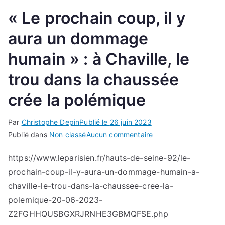
« Le prochain coup, il y
aura un dommage
humain » : à Chaville, le
trou dans la chaussée
crée la polémique
Par
Christophe Depin
Publié le
26 juin 2023
sur
Publié dans
Non classé
Aucun commentaire
« Le
https://www.leparisien.fr/hauts-de-seine-92/le-
prochain
prochain-coup-il-y-aura-un-dommage-humain-a-
coup,
il
chaville-le-trou-dans-la-chaussee-cree-la-
y
polemique-20-06-2023-
aura
Z2FGHHQUSBGXRJRNHE3GBMQFSE.php
un