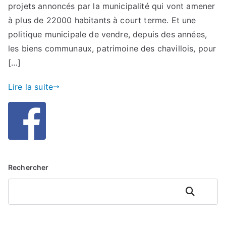
4
projets annoncés par la municipalité qui vont amener
associations
à plus de 22000 habitants à court terme. Et une
s’unissent
politique municipale de vendre, depuis des années,
pour
les biens communaux, patrimoine des chavillois, pour
vous
[…]
informer
Lire la suite
Rechercher
Rechercher