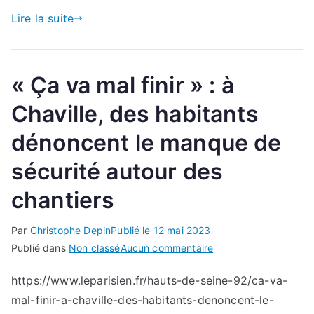
dommage
Lire la suite
humain » :
à
Chaville,
« Ça va mal finir » : à
le
trou
Chaville, des habitants
dans
dénoncent le manque de
la
chaussée
sécurité autour des
crée
la
chantiers
polémique
Par
Christophe Depin
Publié le
12 mai 2023
sur
Publié dans
Non classé
Aucun commentaire
« Ça
https://www.leparisien.fr/hauts-de-seine-92/ca-va-
va
mal-finir-a-chaville-des-habitants-denoncent-le-
mal