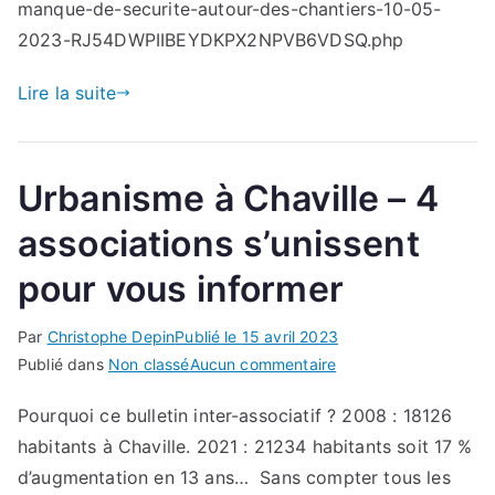
finir » :
manque-de-securite-autour-des-chantiers-10-05-
à
2023-RJ54DWPIIBEYDKPX2NPVB6VDSQ.php
Chaville,
des
Lire la suite
habitants
dénoncent
le
Urbanisme à Chaville – 4
manque
de
associations s’unissent
sécurité
pour vous informer
autour
des
Par
Christophe Depin
Publié le
15 avril 2023
chantiers
sur
Publié dans
Non classé
Aucun commentaire
Urbanisme
Pourquoi ce bulletin inter-associatif ? 2008 : 18126
à
habitants à Chaville. 2021 : 21234 habitants soit 17 %
Chaville
–
d’augmentation en 13 ans… Sans compter tous les