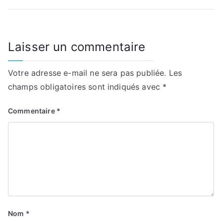
l’article
sécurité
autour
des
chantiers
Laisser un commentaire
Votre adresse e-mail ne sera pas publiée.
Les
champs obligatoires sont indiqués avec
*
Commentaire
*
Nom
*