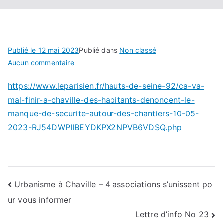
Publié le
12 mai 2023
Publié dans
Non classé
sur
Aucun commentaire
« Ça
https://www.leparisien.fr/hauts-de-seine-92/ca-va-
va
mal-finir-a-chaville-des-habitants-denoncent-le-
mal
finir » :
manque-de-securite-autour-des-chantiers-10-05-
à
2023-RJ54DWPIIBEYDKPX2NPVB6VDSQ.php
Chaville,
des
habitants
dénoncent
Navigation
Urbanisme à Chaville – 4 associations s’unissent po
le
manque
ur vous informer
de
de
Lettre d’info No 23